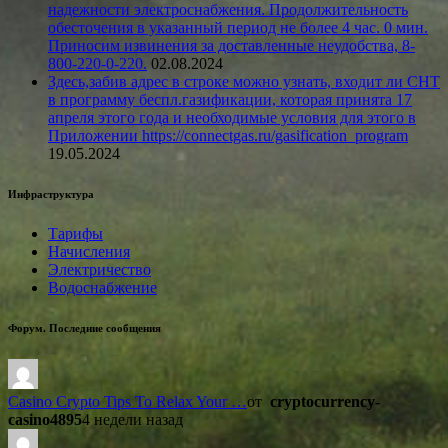
надежности электроснабжения. Продолжительность
обесточения в указанный период не более 4 час. 0 мин.
Приносим извинения за доставленные неудобства, 8-
800-220-0-220.
02.08.2024
Здесь,забив адрес в строке можно узнать, входит ли СНТ
в программу беспл.газификации, которая принята 17
апреля этого года и необходимые условия для этого в
Приложении https://connectgas.ru/gasification_program
19.05.2024
Инфраструктура
Тарифы
Начисления
Электричество
Водоснабжение
Форум. Последние сообщения
Casino Crypto Tips To Relax Your …
от
cryptocurrency-
casino4895
4 недели назад