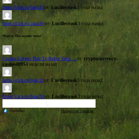
https://clck.ru/34acZr
от
Lucilleceask
3 года назад
https://clck.ru/34acYe
от
Lucilleceask
3 года назад
Форум. Последние темы
Casino Crypto Tips To Relax Your …
от
cryptocurrency-
casino4895
4 недели назад
https://clck.ru/34acZr
от
Lucilleceask
3 года назад
https://clck.ru/34acYe
от
Lucilleceask
3 года назад