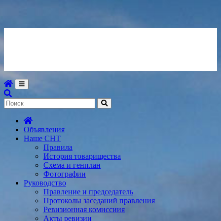
Перейти
СНТ «Клён»
к
содержимому
город Москва, поселение Кленовское, деревня Чернецкое
Объявления
Наше СНТ
Правила
История товарищества
Схема и генплан
Фотографии
Руководство
Правление и председатель
Протоколы заседаний правления
Ревизионная комиссиия
Акты ревизии