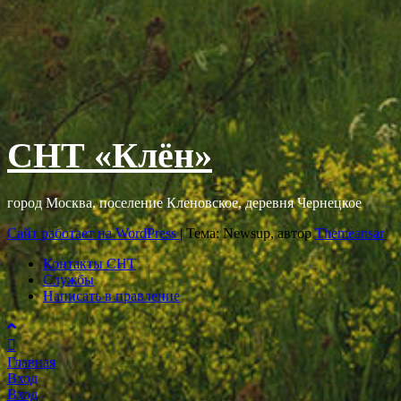
СНТ «Клён»
город Москва, поселение Кленовское, деревня Чернецкое
Сайт работает на WordPress
|
Тема: Newsup, автор
Themeansar
Контакты СНТ
Службы
Написать в правление
Главная
Вход
Вход