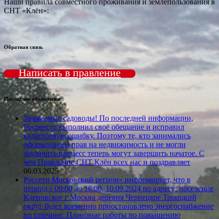
Наши правила совместного проживания и землепользования в
СНТ «Клён»:
Обратная связь
Написать в правление
Последние объявления
Уважаемые садоводы! По последней информации,
Росреестр выполнил своё обещание и исправил
кадастровую ошибку. Поэтому те, кто занимались
оформлением прав на недвижимость и не могли
закончить процесс теперь могут завершить начатое. С
чем Правление СНТ Клён всех нас и поздравляет
06.03.2025
Россети Московский регион» информирует, что в
период с 09:00 до 18:00, 10.09.2024 по адресу: поселение
Кленовское г Москва деревня Чернецкое Троицкий
округ будет временно приостановлено энергоснабжение
по причине: Плановые работы по повышению